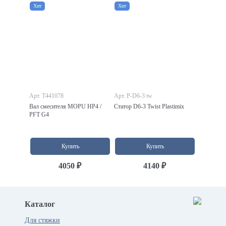
Хит
Хит
Арт. T441078
Арт. P-D6-3 tw
Вал смесителя MOPU HP4 /
Статор D6-3 Twist Plastimix
PFT G4
Купить
Купить
4050 ₽
4140 ₽
Каталог
Для стяжки