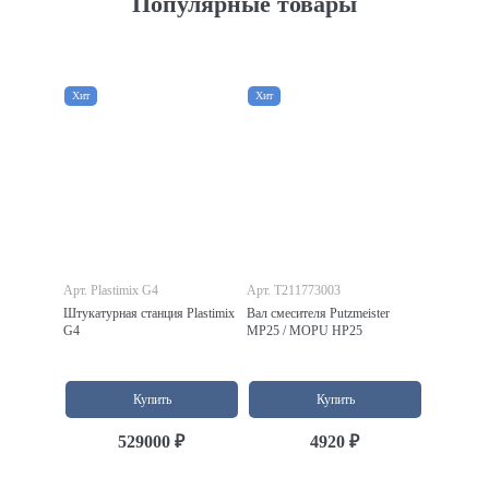
Популярные товары
Хит
Хит
Арт. Plastimix G4
Арт. T211773003
Штукатурная станция Plastimix
Вал смесителя Putzmeister
G4
MP25 / MOPU HP25
Купить
Купить
529000 ₽
4920 ₽