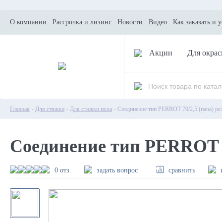
О компании
Рассрочка и лизинг
Новости
Видео
Как заказать и 
Акции
Для окрас
Главная
-
Для стяжки
-
Для стяжки пола
- Соединение тип PERROT 70/2,5 (папа) ре
Соединение тип PERROT 70
0 отз.
задать вопрос
сравнить