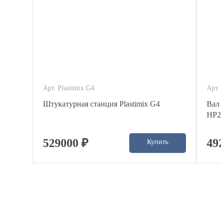
Арт. Plastimix G4
Арт.
Штукатурная станция Plastimix G4
Вал
HP2
529000 ₽
49
Купить