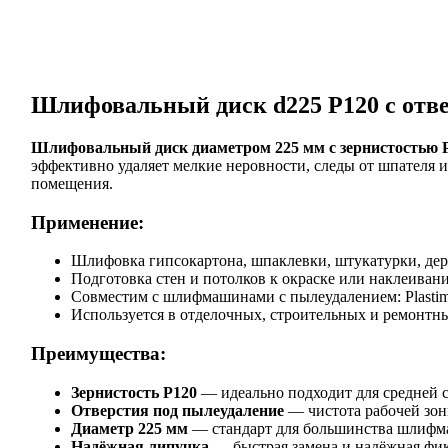
Шлифовальный диск d225 P120 с отв
Шлифовальный диск диаметром 225 мм с зернистостью 
эффективно удаляет мелкие неровности, следы от шпателя 
помещения.
Применение:
Шлифовка гипсокартона, шпаклевки, штукатурки, дер
Подготовка стен и потолков к окраске или наклеиван
Совместим с шлифмашинами с пылеудалением: Plastimix
Используется в отделочных, строительных и ремонтн
Преимущества:
Зернистость P120
— идеально подходит для средней 
Отверстия под пылеудаление
— чистота рабочей зон
Диаметр 225 мм
— стандарт для большинства шлиф
Надёжная липучка
— быстрая замена и надёжная фик