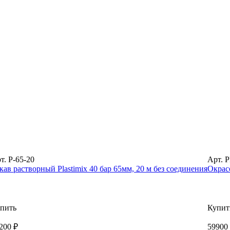
т. P-65-20
Арт. 
кав растворный Plastimix 40 бар 65мм, 20 м без соединения
Окрас
пить
Купит
200 ₽
59900