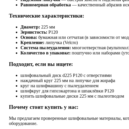
Равномерная обработка
— качественный абразив иск
Технические характеристики:
Диаметр:
225 мм
Зернистость:
P120
Основа:
бумажная или сетчатая (в зависимости от мод
Крепление:
липучка (Velcro)
Система пылеудаления:
многоотверстная (мультихол
Количество в упаковке:
поштучно или наборами (уто
Подходит, если вы ищете:
шлифовальный диск d225 P120 с отверстиями
наждачный круг 225 мм на липучке для жирафа
круг на шлифмашину с пылеудалением
шлифкруг для гипсокартона и шпаклёвки P120
купить шлифовальные диски 225 мм с пылеотводом
Почему стоит купить у нас:
Мы предлагаем проверенные шлифовальные материалы, кот
оборудование.