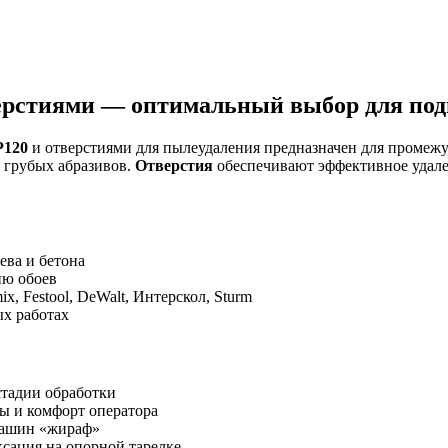
ерстиями — оптимальный выбор для под
P120
и отверстиями для пылеудаления предназначен для промежу
и грубых абразивов.
Отверстия
обеспечивают эффективное удале
ева и бетона
ию обоев
, Festool, DeWalt, Интерскол, Sturm
ых работах
стадии обработки
ы и комфорт оператора
машин «жираф»
сация на опорной тарелке