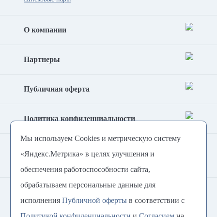
О компании
Партнеры
Публичная оферта
Политика конфиденциальности
Мы используем Cookies и метрическую систему
Согласие на обработку
«Яндекс.Метрика» в целях улучшения и
персональных данных
обеспечения работоспособности сайта,
обрабатываем персональные данные для
8 800 222-54-79
исполнения
Публичной оферты
в соответствии с
Политикой конфиденциальности
и
Согласием
на
@Plastimix
+7 (921) 907 27 61