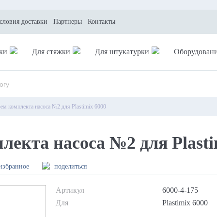
условия доставки
Партнеры
Контакты
ки
Для стяжки
Для штукатурки
Оборудован
рем комплекта насоса №2 для Plastimix 6000
екта насоса №2 для Plasti
избранное
поделиться
Артикул
6000-4-175
Для
Plastimix 6000