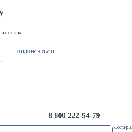
у
ших курсах
ПОДПИСАТЬСЯ
х.
8 800 222-54-79
@Plastimix
vk.com/pla