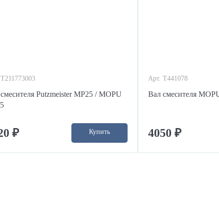
 T211773003
Арт. T441078
 смесителя Putzmeister MP25 / MOPU
Вал смесителя MOPU
5
20 ₽
4050 ₽
Купить