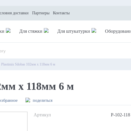
условия доставки
Партнеры
Контакты
ки
Для стяжки
Для штукатурки
Оборудован
в Plastimix Silobas 102мм x 118мм 6 м
02мм x 118мм 6 м
избранное
поделиться
Артикул
P-102-118