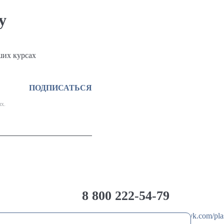
у
ших курсах
ПОДПИСАТЬСЯ
х.
8 800 222-54-79
@Plastimix
vk.com/pla