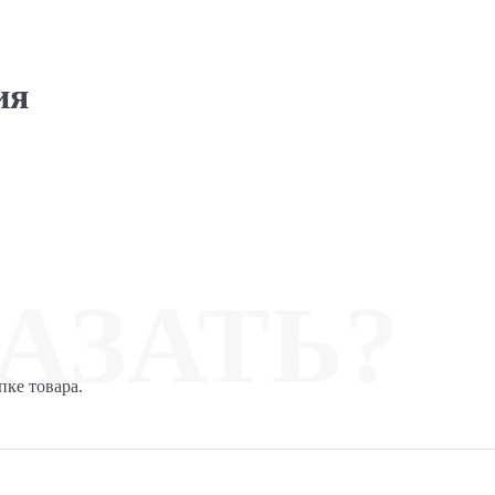
ия
АЗАТЬ?
пке товара.