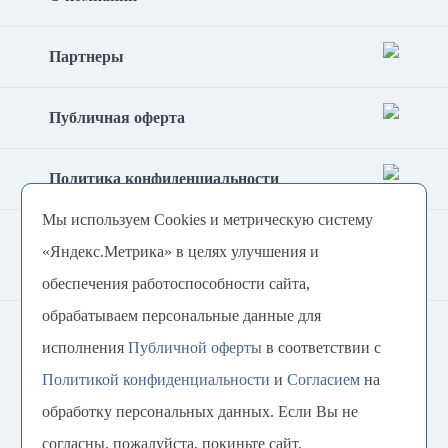
Партнеры
Публичная оферта
Политика конфиденциальности
Мы используем Cookies и метрическую систему
Согласие на обработку
«Яндекс.Метрика» в целях улучшения и
персональных данных
обеспечения работоспособности сайта,
обрабатываем персональные данные для
8 800 222-54-79
исполнения
Публичной оферты
в соответствии с
Политикой конфиденциальности
и
Согласием
на
@Plastimix
+7 (921) 907 27 61
обработку персональных данных. Если Вы не
vk.com/plastimix
@plastimix
согласны, пожалуйста, покиньте сайт.