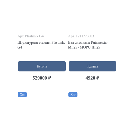
Арт. Plastimix G4
Арт. T211773003
Штукатурная станция Plastimix
Вал смесителя Putzmeister
G4
MP25 / MOPU HP25
Купить
Купить
529000 ₽
4920 ₽
Хит
Хит