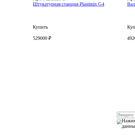
Штукатурная станция Plastimix G4
Вал
Купить
Куп
529000 ₽
492
Нажим
данны