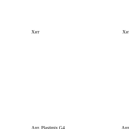
Хит
Хи
Арт. Plastimix G4
Арт