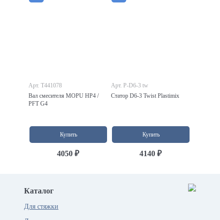
Арт. T441078
Арт. P-D6-3 tw
Вал смесителя MOPU HP4 /
Статор D6-3 Twist Plastimix
PFT G4
Купить
Купить
4050 ₽
4140 ₽
Каталог
Для стяжки