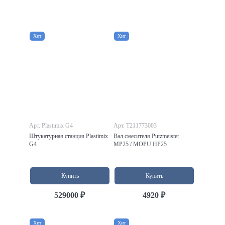
Хит
Хит
Арт. Plastimix G4
Арт. T211773003
Штукатурная станция Plastimix
Вал смесителя Putzmeister
G4
MP25 / MOPU HP25
Купить
Купить
529000 ₽
4920 ₽
Хит
Хит