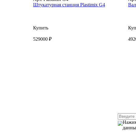
Штукатурная станция Plastimix G4
Вал
Купить
Куп
529000 ₽
492
Нажим
данны