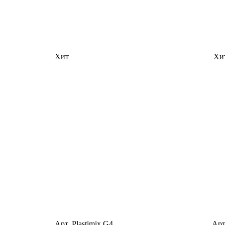
Хит
Хи
Арт. Plastimix G4
Арт