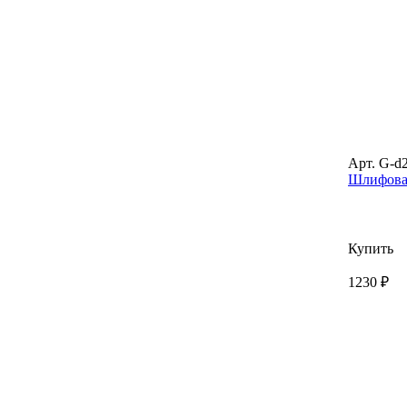
Арт. G-d
Шлифовал
Купить
1230 ₽