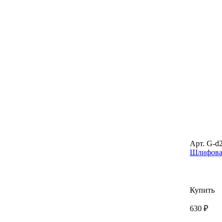
Арт. G-d
Шлифовал
Купить
630 ₽