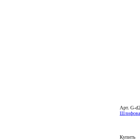
Арт. G-d
Шлифовал
Купить