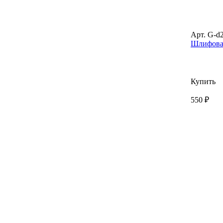
Арт. G-d
Шлифовал
Купить
550 ₽