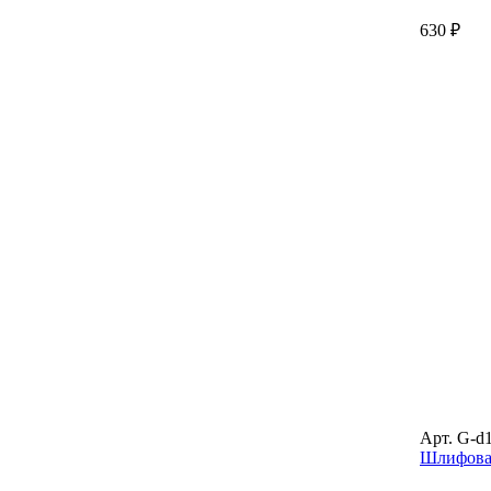
630 ₽
Арт. G-d
Шлифовал