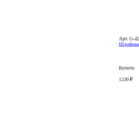
Арт. G-d
Шлифовал
Купить
1230 ₽