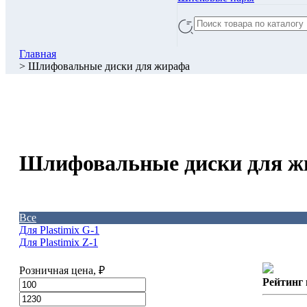
Главная
> Шлифовальные диски для жирафа
Шлифовальные диски для ж
Все
Для Plastimix G-1
Для Plastimix Z-1
Розничная цена, ₽
Рейтинг