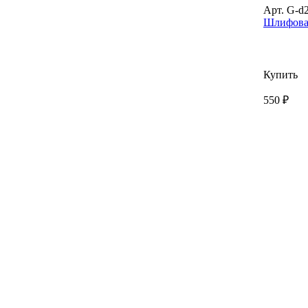
Арт. G-d
Шлифовал
Купить
550 ₽