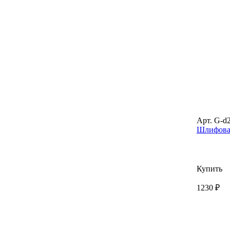
Арт. G-d
Шлифовал
Купить
1230 ₽